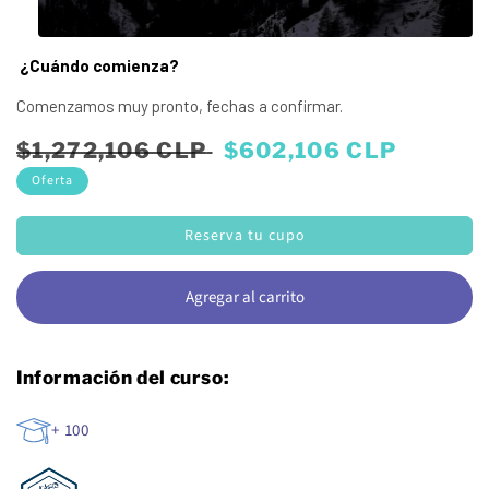
¿Cuándo comienza?
Comenzamos muy pronto, fechas a confirmar.
Precio
Precio
$1,272,106 CLP
$602,106 CLP
habitual
de
Oferta
oferta
Reserva tu cupo
Agregar al carrito
Información del curso:
+ 100