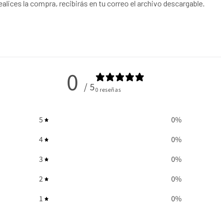
alices la compra, recibirás en tu correo el archivo descargable.
0
/ 5
0 reseñas
5
0
%
4
0
%
3
0
%
2
0
%
1
0
%