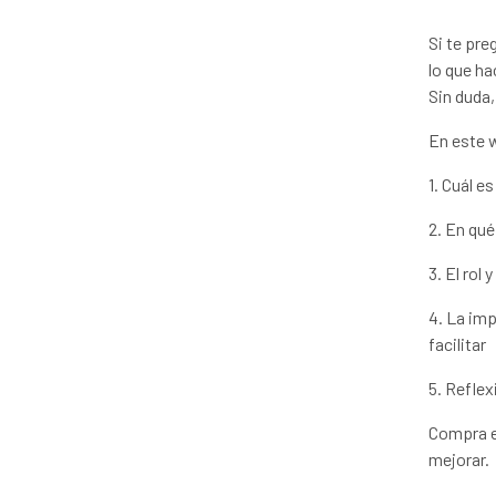
Si te pr
lo que h
Sin duda,
En este 
1. Cuál es
2. En qué
3. El rol
4. La imp
facilitar
5. Reflex
Compra e
mejorar.