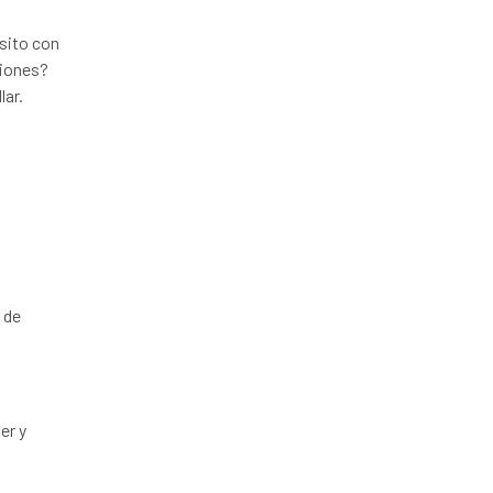
sito con
ciones?
lar.
 de
er y